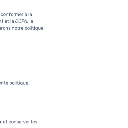
e conformer à la
nt et la
CCPA
, la
erons notre politique
nte politique.
r et conserver les