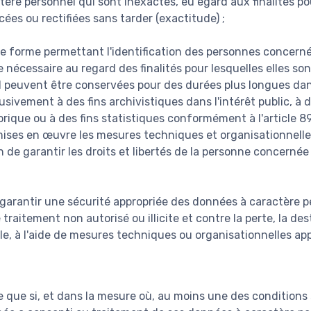
ère personnel qui sont inexactes, eu égard aux finalités pou
acées ou rectifiées sans tarder (exactitude) ;
e forme permettant l'identification des personnes concer
 nécessaire au regard des finalités pour lesquelles elles son
 peuvent être conservées pour des durées plus longues dan
usivement à des fins archivistiques dans l'intérêt public, à 
orique ou à des fins statistiques conformément à l'article 8
ises en œuvre les mesures techniques et organisationnelle
n de garantir les droits et libertés de la personne concernée 
 garantir une sécurité appropriée des données à caractère p
 traitement non autorisé ou illicite et contre la perte, la de
le, à l'aide de mesures techniques ou organisationnelles app
te que si, et dans la mesure où, au moins une des conditions 